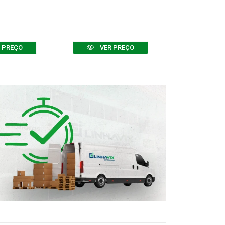
 PREÇO
VER PREÇO
VER