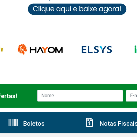
ertas!
Boletos
Notas Fiscai