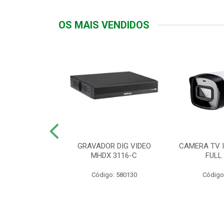
OS MAIS VENDIDOS
TTIV 600VA-
GRAVADOR DIG VIDEO
CAMERA TV I
20V
MHDX 3116-C
FULL
: 822200
Código: 580130
Código