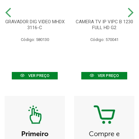
GRAVADOR DIG VIDEO MHDX
CAMERA TV IP VIPC B 1230
3116-C
FULL HD G2
Código: 580130
Código: 570041
VER PREÇO
VER PREÇO