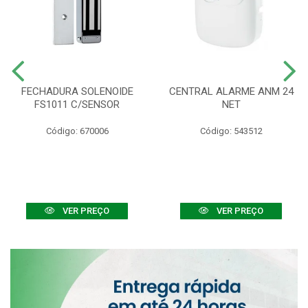
FECHADURA SOLENOIDE
CENTRAL ALARME ANM 24
FS1011 C/SENSOR
NET
Código: 670006
Código: 543512
VER PREÇO
VER PREÇO