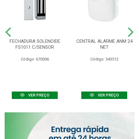
FECHADURA SOLENOIDE
CENTRAL ALARME ANM 24
FS1011 C/SENSOR
NET
Código: 670006
Código: 543512
VER PREÇO
VER PREÇO