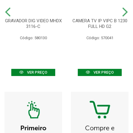
GRAVADOR DIG VIDEO MHDX
CAMERA TV IP VIPC B 1230
3116-C
FULL HD G2
Código: 580130
Código: 570041
VER PREÇO
VER PREÇO