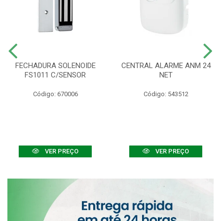
FECHADURA SOLENOIDE
CENTRAL ALARME ANM 24
FS1011 C/SENSOR
NET
Código: 670006
Código: 543512
VER PREÇO
VER PREÇO