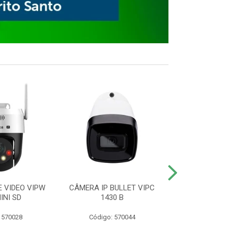
E VIDEO VIPW
CÂMERA IP BULLET VIPC
GRAVADOR 
INI SD
1430 B
MHDX 3
 570028
Código: 570044
Código: