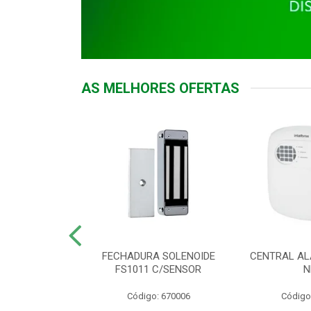
AS MELHORES OFERTAS
DOR ACESSO
FECHADURA SOLENOIDE
CENTRAL AL
 5531 MF EX
FS1011 C/SENSOR
N
: 900018
Código: 670006
Código