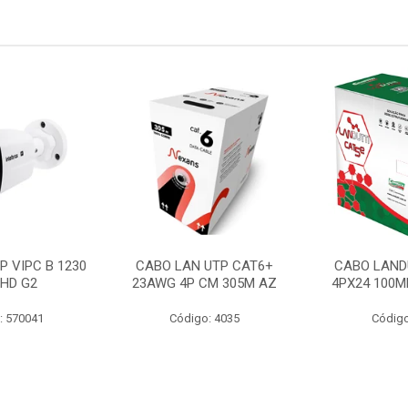
P VIPC B 1230
CABO LAN UTP CAT6+
CABO LAND
 HD G2
23AWG 4P CM 305M AZ
4PX24 100M
: 570041
Código: 4035
Código