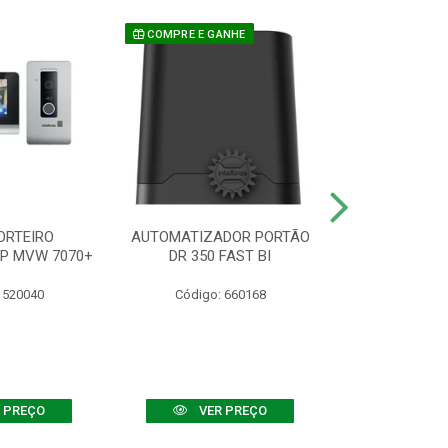
COMPRE E GANHE
ORTEIRO
AUTOMATIZADOR PORTÃO
SENSOR ATIVO
IP MVW 7070+
DR 350 FAST BI
 520040
Código: 660168
Código:
 PREÇO
VER PREÇO
VER