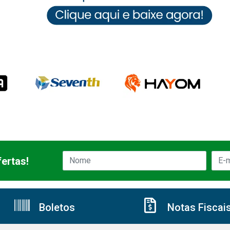
ertas!
Boletos
Notas Fiscai