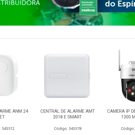
ARME ANM 24
CENTRAL DE ALARME AMT
CAMERA IP D
ET
2018 E SMART
1300 M
: 543512
Código: 543578
Código: