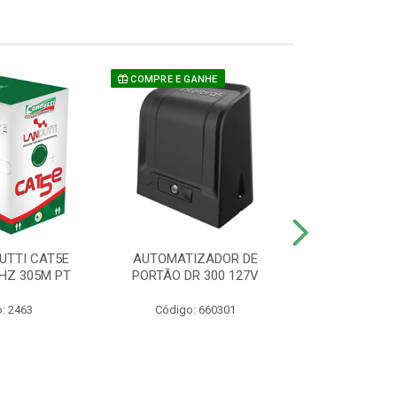
COMPRE E GANHE
UTTI CAT5E
AUTOMATIZADOR DE
CAMERA P/ S
HZ 305M PT
PORTÃO DR 300 127V
1220 BU
: 2463
Código: 660301
Código: