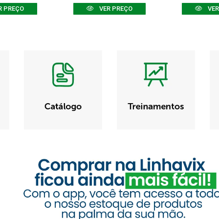
R PREÇO
VER PREÇO
VER