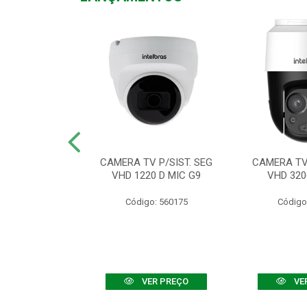
TV VHD 3520 D
CAMERA TV P/SIST. SEG
CAMERA TV 
 COLOR+
VHD 1220 D MIC G9
VHD 320
: 560108
Código: 560175
Código
R PREÇO
VER PREÇO
VE