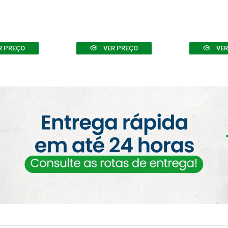
R PREÇO
VER PREÇO
VER