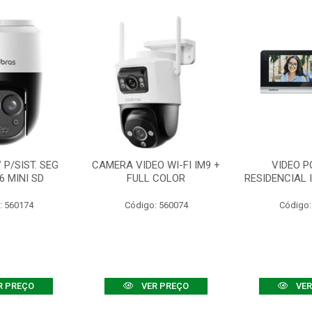
P/SIST. SEG
CAMERA VIDEO WI-FI IM9 +
VIDEO P
6 MINI SD
FULL COLOR
RESIDENCIAL 
: 560174
Código: 560074
Código:
R PREÇO
VER PREÇO
VER