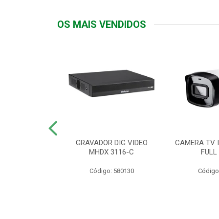
OS MAIS VENDIDOS
TTIV 600VA-
GRAVADOR DIG VIDEO
CAMERA TV I
20V
MHDX 3116-C
FULL
: 822200
Código: 580130
Código