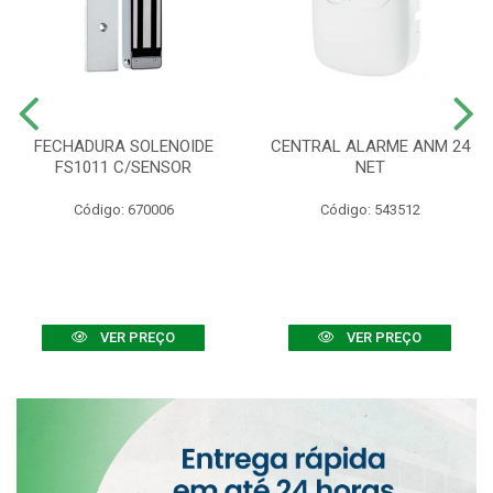
FECHADURA SOLENOIDE
CENTRAL ALARME ANM 24
FS1011 C/SENSOR
NET
Código: 670006
Código: 543512
VER PREÇO
VER PREÇO