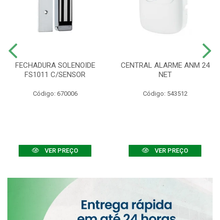
FECHADURA SOLENOIDE
CENTRAL ALARME ANM 24
FS1011 C/SENSOR
NET
Código: 670006
Código: 543512
VER PREÇO
VER PREÇO