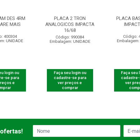
AM DES 4RM
PLACA 2 TRON
PLACA BAS
ARE MAIS
ANALOGICOS IMPACTA
IMPACT
16/68
o: 400304
Código: 
Código: 990084
em: UNIDADE
Embalagem:
Embalagem: UNIDADE
u login ou
Faça seu login ou
Faça seu 
re-se para
cadastre-se para
cadastre-
preços e
ver preços e
ver pre
mprar
comprar
comp
ofertas!