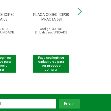
E ICIP30
PLACA CODEC ICIP30
PLACA DISA M
A 68I
IMPACTA 68I
MAIS
400100
Código: 400101
Código: 400
 UNIDADE
Embalagem: UNIDADE
Embalagem: U
login ou
Faça seu login ou
Faça seu log
se para
cadastre-se para
cadastre-se 
ços e
ver preços e
ver preços
rar
comprar
comprar