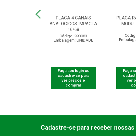
DISA MODULARE
PLACA 4 CANAIS
PLACA R
MAIS
ANALOGICOS IMPACTA
MODUL
16/68
digo: 400306
Códig
Código: 990083
agem: UNIDADE
Embalag
Embalagem: UNIDADE
 seu login ou
Faça seu login ou
Faça se
astre-se para
cadastre-se para
cadast
er preços e
ver preços e
ver 
comprar
comprar
co
Cadastre-se para receber nossas 