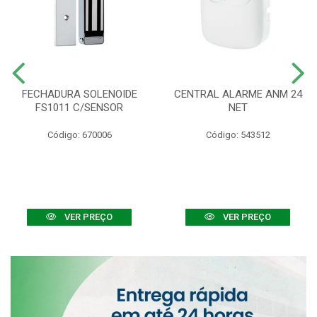
FECHADURA SOLENOIDE
CENTRAL ALARME ANM 24
FS1011 C/SENSOR
NET
Código: 670006
Código: 543512
VER PREÇO
VER PREÇO