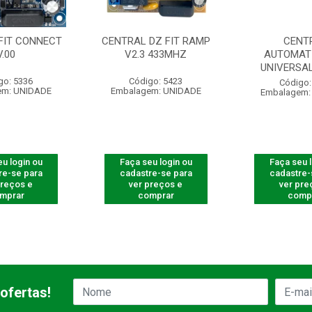
FIT CONNECT
CENTRAL DZ FIT RAMP
CENT
V.00
V2.3 433MHZ
AUTOMAT
UNIVERSAL
go: 5336
Código: 5423
Código:
em: UNIDADE
Embalagem: UNIDADE
Embalagem:
u login ou
Faça seu login ou
Faça seu 
re-se para
cadastre-se para
cadastre-
preços e
ver preços e
ver pre
mprar
comprar
comp
ofertas!