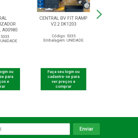
RAL
CENTRAL BV FIT RAMP
CENTRA
IZADOR
V2.2 DK1203
AUTOMATIZADOR
 A00980
Código: 5335
Código: 661
 5333
Embalagem: UNIDADE
Embalagem: U
 UNIDADE
login ou
Faça seu login ou
Faça seu log
se para
cadastre-se para
cadastre-se 
ços e
ver preços e
ver preços
rar
comprar
comprar