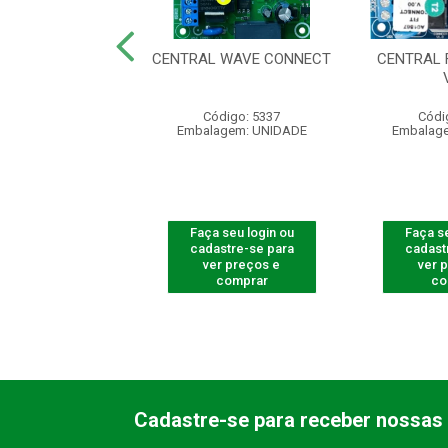
CENTRAL
CENTRAL WAVE CONNECT
CENTRAL 
IZADOR CP-1000
digo: 661100
Código: 5337
Códi
agem: UNIDADE
Embalagem: UNIDADE
Embalag
 seu login ou
Faça seu login ou
Faça se
astre-se para
cadastre-se para
cadast
er preços e
ver preços e
ver 
comprar
comprar
co
Cadastre-se para receber nossas 