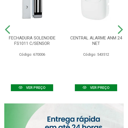
FECHADURA SOLENOIDE
CENTRAL ALARME ANM 24
FS1011 C/SENSOR
NET
Código: 670006
Código: 543512
VER PREÇO
VER PREÇO