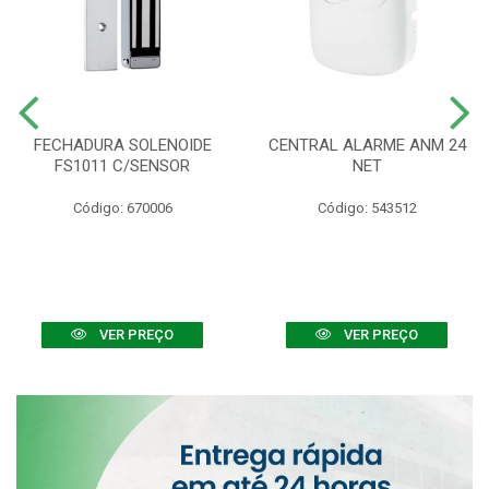
FECHADURA SOLENOIDE
CENTRAL ALARME ANM 24
FS1011 C/SENSOR
NET
Código: 670006
Código: 543512
VER PREÇO
VER PREÇO