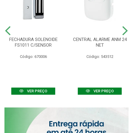
FECHADURA SOLENOIDE
CENTRAL ALARME ANM 24
FS1011 C/SENSOR
NET
Código: 670006
Código: 543512
VER PREÇO
VER PREÇO