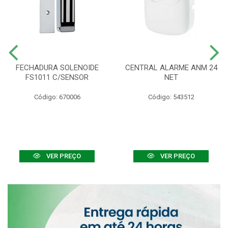
FECHADURA SOLENOIDE
CENTRAL ALARME ANM 24
FS1011 C/SENSOR
NET
Código: 670006
Código: 543512
VER PREÇO
VER PREÇO