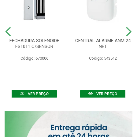
FECHADURA SOLENOIDE
CENTRAL ALARME ANM 24
FS1011 C/SENSOR
NET
Código: 670006
Código: 543512
VER PREÇO
VER PREÇO