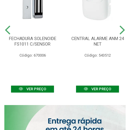
FECHADURA SOLENOIDE
CENTRAL ALARME ANM 24
FS1011 C/SENSOR
NET
Código: 670006
Código: 543512
VER PREÇO
VER PREÇO