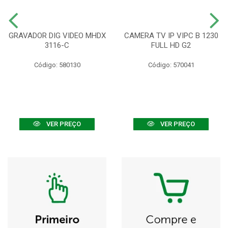
GRAVADOR DIG VIDEO MHDX
CAMERA TV IP VIPC B 1230
3116-C
FULL HD G2
Código: 580130
Código: 570041
VER PREÇO
VER PREÇO