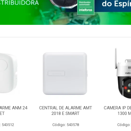
ARME ANM 24
CENTRAL DE ALARME AMT
CAMERA IP D
ET
2018 E SMART
1300 M
: 543512
Código: 543578
Código: