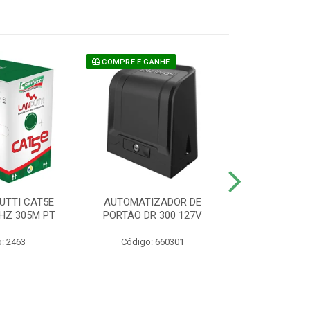
COMPRE E GANHE
UTTI CAT5E
AUTOMATIZADOR DE
CAMERA P/ S
HZ 305M PT
PORTÃO DR 300 127V
1220 BU
: 2463
Código: 660301
Código: