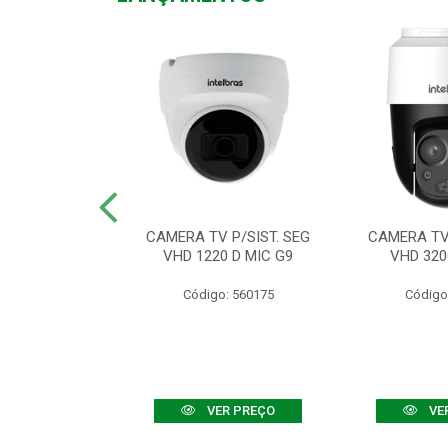
TV VHD 3520 D
CAMERA TV P/SIST. SEG
CAMERA TV 
 COLOR+
VHD 1220 D MIC G9
VHD 320
: 560108
Código: 560175
Código
R PREÇO
VER PREÇO
VE