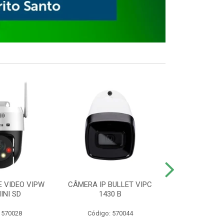
E VIDEO VIPW
CÂMERA IP BULLET VIPC
GRAVADOR 
INI SD
1430 B
MHDX 3
 570028
Código: 570044
Código: