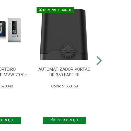
COMPRE E GANHE
ORTEIRO
AUTOMATIZADOR PORTÃO
SENSOR ATIVO
IP MVW 7070+
DR 350 FAST BI
 520040
Código: 660168
Código:
 PREÇO
VER PREÇO
VER