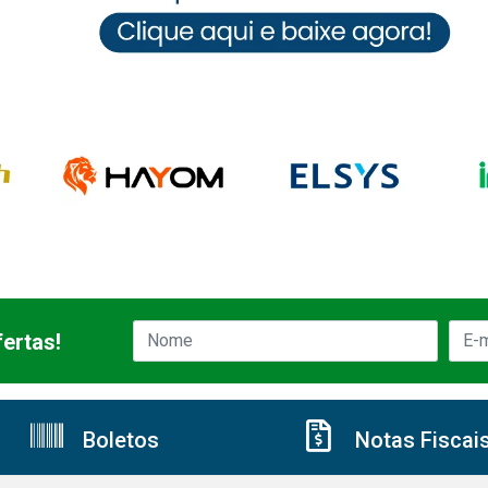
ertas!
Boletos
Notas Fiscai