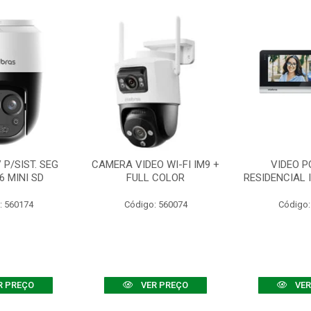
P/SIST. SEG
CAMERA VIDEO WI-FI IM9 +
VIDEO P
6 MINI SD
FULL COLOR
RESIDENCIAL 
: 560174
Código: 560074
Código:
R PREÇO
VER PREÇO
VER