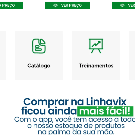
R PREÇO
VER PREÇO
VER