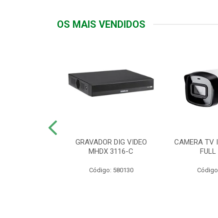
OS MAIS VENDIDOS
TTIV 600VA-
GRAVADOR DIG VIDEO
CAMERA TV I
20V
MHDX 3116-C
FULL
: 822200
Código: 580130
Código