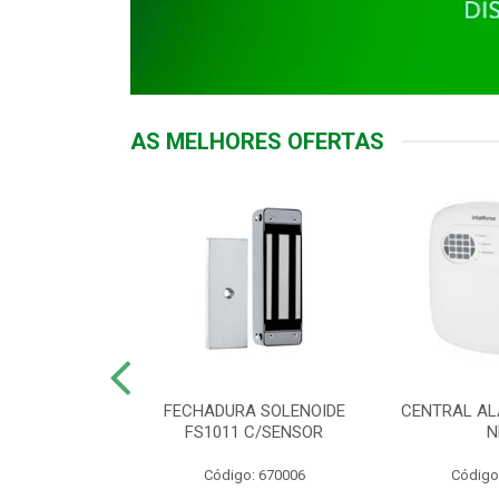
AS MELHORES OFERTAS
DOR ACESSO
FECHADURA SOLENOIDE
CENTRAL AL
 5531 MF EX
FS1011 C/SENSOR
N
: 900018
Código: 670006
Código