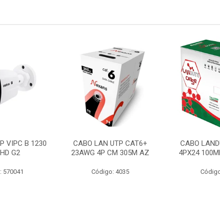
P VIPC B 1230
CABO LAN UTP CAT6+
CABO LAND
 HD G2
23AWG 4P CM 305M AZ
4PX24 100M
: 570041
Código: 4035
Código