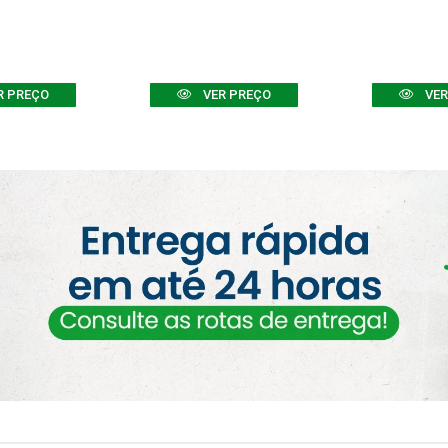
R PREÇO
VER PREÇO
VER