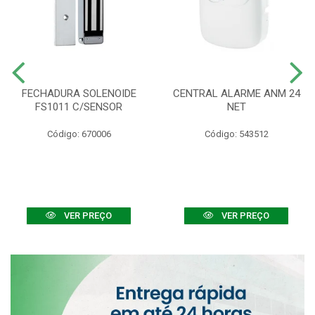
FECHADURA SOLENOIDE
CENTRAL ALARME ANM 24
FS1011 C/SENSOR
NET
Código: 670006
Código: 543512
VER PREÇO
VER PREÇO