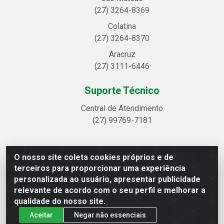
(27) 3264-8369
Colatina
(27) 3264-8370
Aracruz
(27) 3111-6446
Suporte Técnico
Central de Atendimento
(27) 99769-7181
O nosso site coleta cookies próprios e de
Linhavix Distribuidora LTDA - Avenida Alegre, 2521 -
terceiros para proporcionar uma experiência
Quadra314 Lote 05 e 07 - Shell, Linhares/ES - CEP
personalizada ao usuário, apresentar publicidade
29.901-605 - CNPJ 20.857.514/0001-75
relevante de acordo com o seu perfil e melhorar a
qualidade do nosso site.
Aceitar
Negar não essenciais