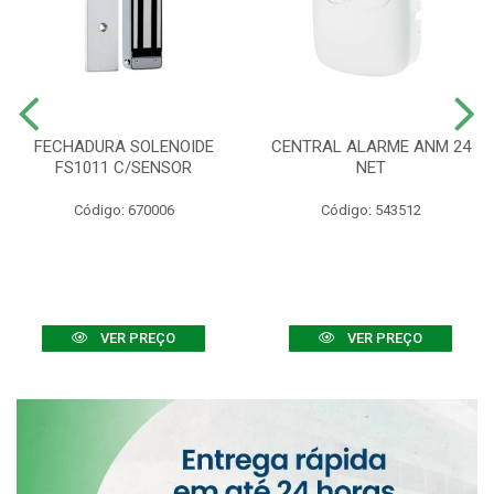
FECHADURA SOLENOIDE
CENTRAL ALARME ANM 24
FS1011 C/SENSOR
NET
Código: 670006
Código: 543512
VER PREÇO
VER PREÇO