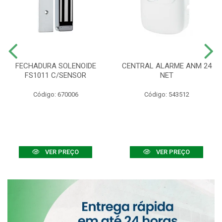
FECHADURA SOLENOIDE
CENTRAL ALARME ANM 24
FS1011 C/SENSOR
NET
Código: 670006
Código: 543512
VER PREÇO
VER PREÇO