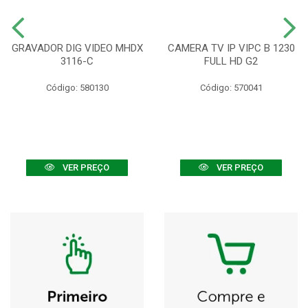
GRAVADOR DIG VIDEO MHDX
CAMERA TV IP VIPC B 1230
3116-C
FULL HD G2
Código: 580130
Código: 570041
VER PREÇO
VER PREÇO