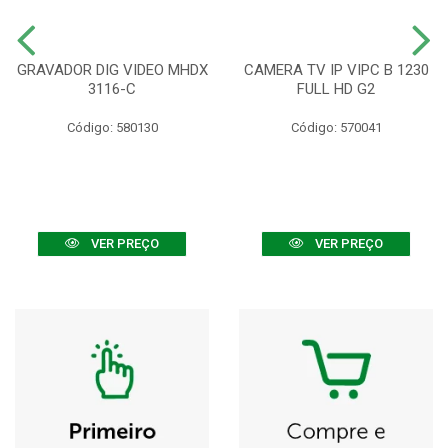
GRAVADOR DIG VIDEO MHDX
CAMERA TV IP VIPC B 1230
3116-C
FULL HD G2
Código: 580130
Código: 570041
VER PREÇO
VER PREÇO