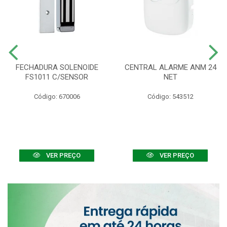
FECHADURA SOLENOIDE
CENTRAL ALARME ANM 24
FS1011 C/SENSOR
NET
Código: 670006
Código: 543512
VER PREÇO
VER PREÇO