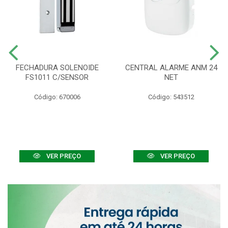
FECHADURA SOLENOIDE
CENTRAL ALARME ANM 24
FS1011 C/SENSOR
NET
Código: 670006
Código: 543512
VER PREÇO
VER PREÇO