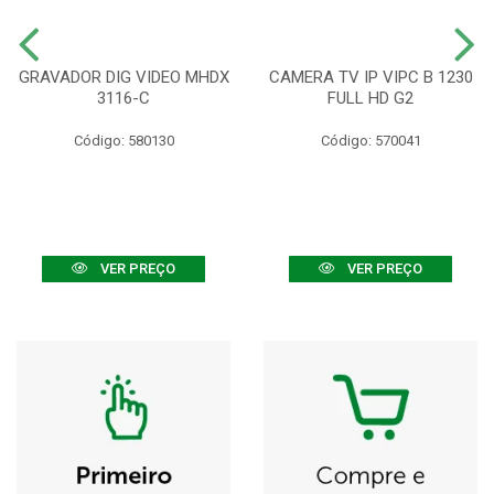
GRAVADOR DIG VIDEO MHDX
CAMERA TV IP VIPC B 1230
3116-C
FULL HD G2
Código: 580130
Código: 570041
VER PREÇO
VER PREÇO