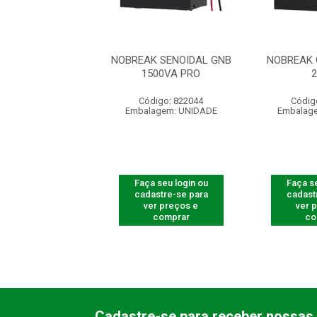
K GNB 1500VA-
NOBREAK SENOIDAL GNB
NOBREAK 
220V
1500VA PRO
digo: 822021
Código: 822044
Códig
agem: UNIDADE
Embalagem: UNIDADE
Embalag
 seu login ou
Faça seu login ou
Faça se
astre-se para
cadastre-se para
cadast
er preços e
ver preços e
ver 
comprar
comprar
co
Cadastre-se para receber nossas 