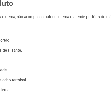
duto
 externa, não acompanha bateria interna e atende portões de mé
portão
s deslizante,
rede
e cabo terminal
xterna