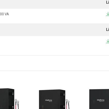
L
500 VA
L