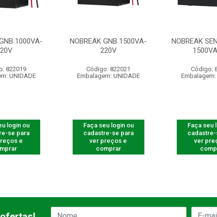
GNB 1000VA-
NOBREAK GNB 1500VA-
NOBREAK SEN
220V
220V
1500VA
o: 822019
Código: 822021
Código: 
em: UNIDADE
Embalagem: UNIDADE
Embalagem:
u login ou
Faça seu login ou
Faça seu 
re-se para
cadastre-se para
cadastre-
preços e
ver preços e
ver pre
mprar
comprar
comp
ofertas!