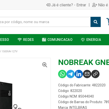
|
Já é cliente? - Entrar
Não é 
CESSO
REDES
COMUNICACAO
ENERGIA
 1500VA-127V
NOBREAK GNB
Código do Fabricante: 4822020
Código: 822020
Código NCM: 85044040
Código de Barras do Produto: 7
Marca:
INTELBRAS