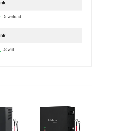
ink
Download
ink
Downl