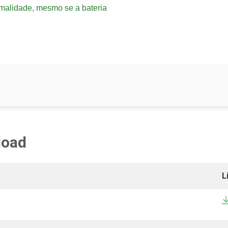
rmalidade, mesmo se a bateria
load
L