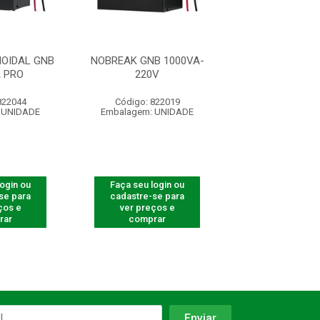
OIDAL GNB
NOBREAK GNB 1000VA-
NOBREAK GNB 
 PRO
220V
220V
822044
Código: 822019
Código: 822
 UNIDADE
Embalagem: UNIDADE
Embalagem: U
login ou
Faça seu login ou
Faça seu log
se para
cadastre-se para
cadastre-se 
ços e
ver preços e
ver preços
rar
comprar
comprar