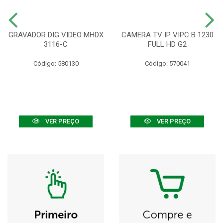
GRAVADOR DIG VIDEO MHDX
CAMERA TV IP VIPC B 1230
3116-C
FULL HD G2
Código: 580130
Código: 570041
VER PREÇO
VER PREÇO