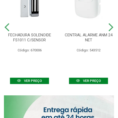
FECHADURA SOLENOIDE
CENTRAL ALARME ANM 24
FS1011 C/SENSOR
NET
Código: 670006
Código: 543512
VER PREÇO
VER PREÇO