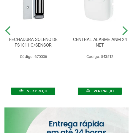
FECHADURA SOLENOIDE
CENTRAL ALARME ANM 24
FS1011 C/SENSOR
NET
Código: 670006
Código: 543512
VER PREÇO
VER PREÇO