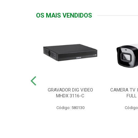
OS MAIS VENDIDOS
TTIV 600VA-
GRAVADOR DIG VIDEO
CAMERA TV I
20V
MHDX 3116-C
FULL
: 822200
Código: 580130
Código