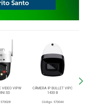
E VIDEO VIPW
CÂMERA IP BULLET VIPC
GRAVADOR 
INI SD
1430 B
MHDX 3
 570028
Código: 570044
Código: