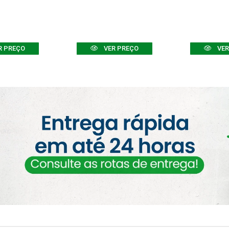
R PREÇO
VER PREÇO
VER