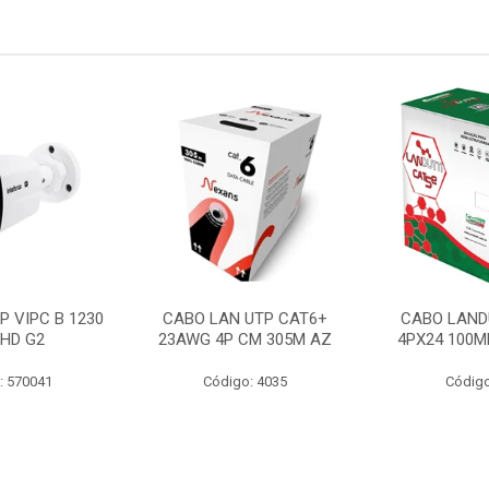
P VIPC B 1230
CABO LAN UTP CAT6+
CABO LAND
 HD G2
23AWG 4P CM 305M AZ
4PX24 100M
: 570041
Código: 4035
Código