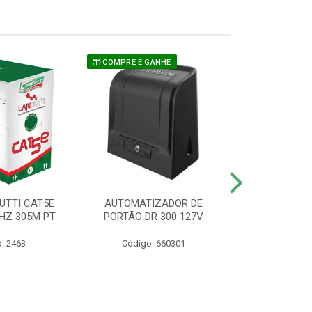
COMPRE E GANHE
UTTI CAT5E
AUTOMATIZADOR DE
CAMERA P/ S
HZ 305M PT
PORTÃO DR 300 127V
1220 BU
: 2463
Código: 660301
Código: