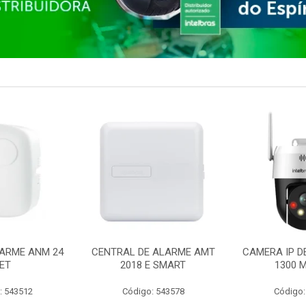
ARME ANM 24
CENTRAL DE ALARME AMT
CAMERA IP D
ET
2018 E SMART
1300 M
: 543512
Código: 543578
Código: