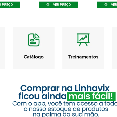
R PREÇO
VER PREÇO
VER