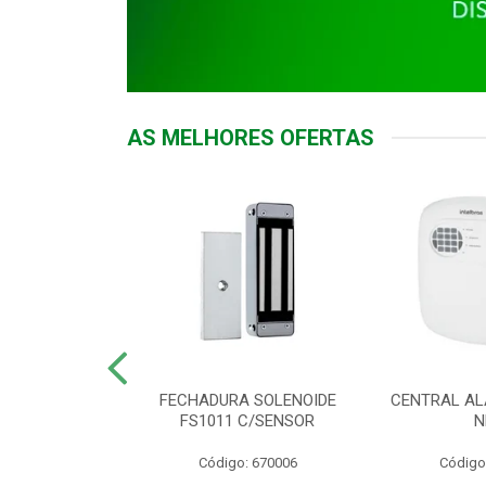
AS MELHORES OFERTAS
DOR ACESSO
FECHADURA SOLENOIDE
CENTRAL AL
 5531 MF EX
FS1011 C/SENSOR
N
: 900018
Código: 670006
Código