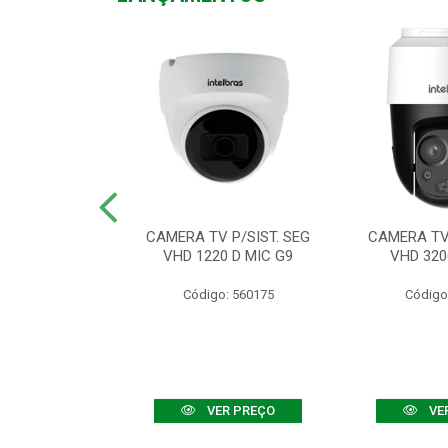
TV VHD 3520 D
CAMERA TV P/SIST. SEG
CAMERA TV 
 COLOR+
VHD 1220 D MIC G9
VHD 320
: 560108
Código: 560175
Código
R PREÇO
VER PREÇO
VE