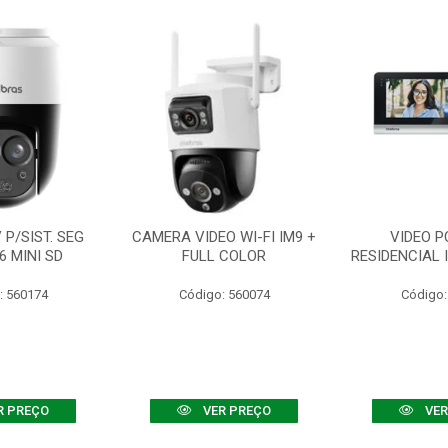
P/SIST. SEG
CAMERA VIDEO WI-FI IM9 +
VIDEO P
6 MINI SD
FULL COLOR
RESIDENCIAL 
: 560174
Código: 560074
Código:
R PREÇO
VER PREÇO
VER