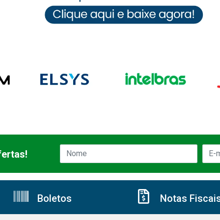
ertas!
Boletos
Notas Fiscai