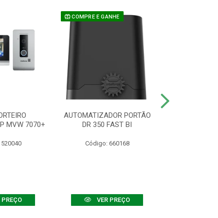
COMPRE E GANHE
ORTEIRO
AUTOMATIZADOR PORTÃO
SENSOR ATIVO
IP MVW 7070+
DR 350 FAST BI
 520040
Código: 660168
Código:
 PREÇO
VER PREÇO
VER