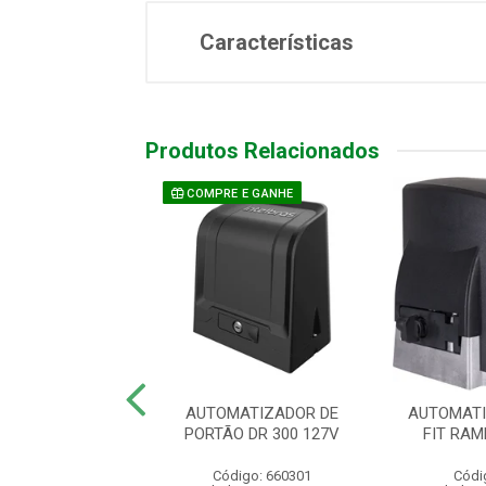
Características
Produtos Relacionados
COMPRE E GANHE
TIZ CJ KDZ 1/2
AUTOMATIZADOR DE
AUTOMATI
60HZ WAVE 2TX
PORTÃO DR 300 127V
FIT RAM
ódigo: 5312
Código: 660301
Códi