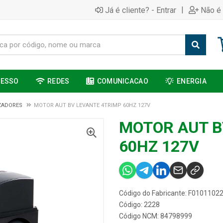
|
Já é cliente? - Entrar
Não é 
CESSO
REDES
COMUNICACAO
ENERGIA
ZADORES
MOTOR AUT BV LEVANTE 4TRIMP 60HZ 127V
MOTOR AUT B
60HZ 127V
Código do Fabricante: F0101102
Código: 2228
Código NCM: 84798999