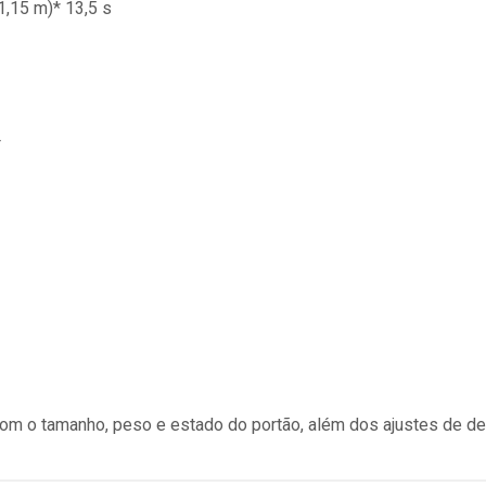
1,15 m)* 13,5 s
F
com o tamanho, peso e estado do portão, além dos ajustes de d