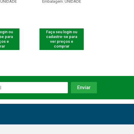
 UNIDADE
Embalagem: UNIDADE
Embalagem: U
login ou
Faça seu login ou
Faça seu log
se para
cadastre-se para
cadastre-se 
ços e
ver preços e
ver preços
rar
comprar
comprar