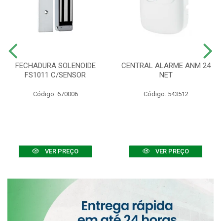
FECHADURA SOLENOIDE
CENTRAL ALARME ANM 24
FS1011 C/SENSOR
NET
Código: 670006
Código: 543512
VER PREÇO
VER PREÇO