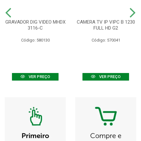
GRAVADOR DIG VIDEO MHDX
CAMERA TV IP VIPC B 1230
3116-C
FULL HD G2
Código: 580130
Código: 570041
VER PREÇO
VER PREÇO