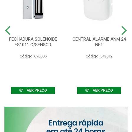
FECHADURA SOLENOIDE
CENTRAL ALARME ANM 24
FS1011 C/SENSOR
NET
Código: 670006
Código: 543512
VER PREÇO
VER PREÇO