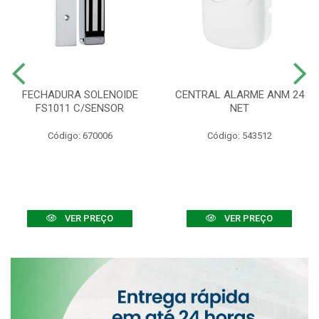
FECHADURA SOLENOIDE
CENTRAL ALARME ANM 24
FS1011 C/SENSOR
NET
Código: 670006
Código: 543512
VER PREÇO
VER PREÇO