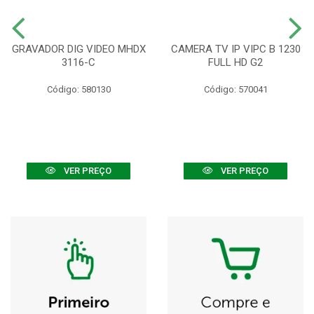
GRAVADOR DIG VIDEO MHDX
CAMERA TV IP VIPC B 1230
3116-C
FULL HD G2
Código: 580130
Código: 570041
VER PREÇO
VER PREÇO