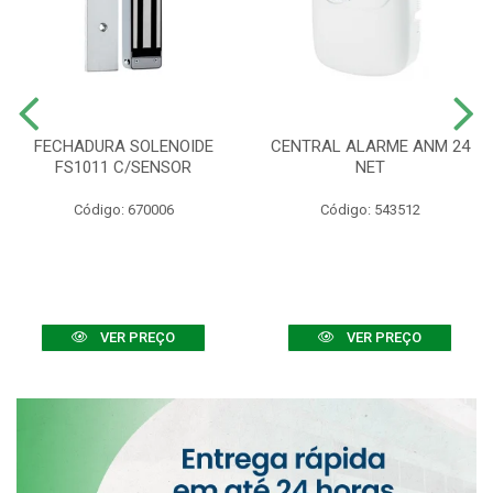
FECHADURA SOLENOIDE
CENTRAL ALARME ANM 24
FS1011 C/SENSOR
NET
Código: 670006
Código: 543512
VER PREÇO
VER PREÇO