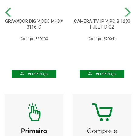
GRAVADOR DIG VIDEO MHDX
CAMERA TV IP VIPC B 1230
3116-C
FULL HD G2
Código: 580130
Código: 570041
VER PREÇO
VER PREÇO