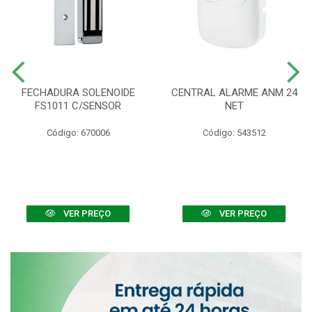
FECHADURA SOLENOIDE
CENTRAL ALARME ANM 24
FS1011 C/SENSOR
NET
Código: 670006
Código: 543512
VER PREÇO
VER PREÇO