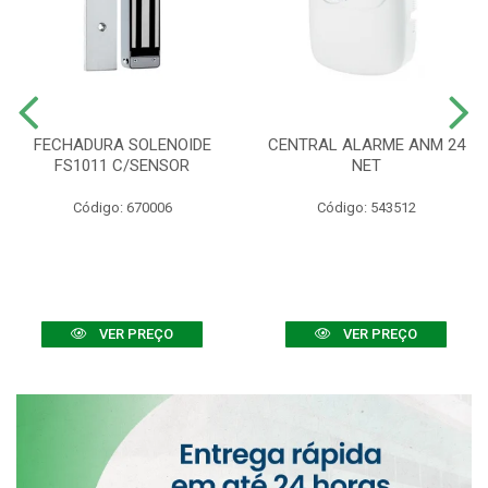
FECHADURA SOLENOIDE
CENTRAL ALARME ANM 24
FS1011 C/SENSOR
NET
Código: 670006
Código: 543512
VER PREÇO
VER PREÇO