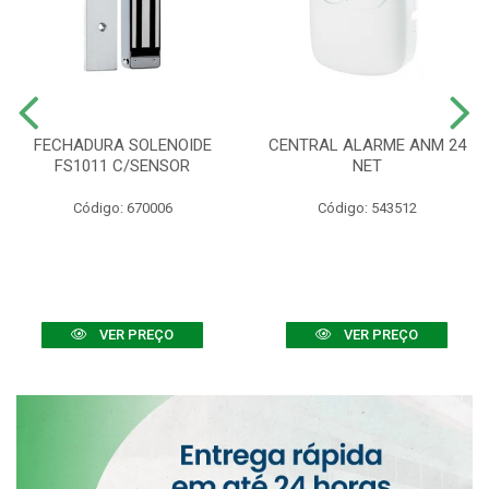
FECHADURA SOLENOIDE
CENTRAL ALARME ANM 24
FS1011 C/SENSOR
NET
Código: 670006
Código: 543512
VER PREÇO
VER PREÇO