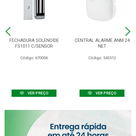
FECHADURA SOLENOIDE
CENTRAL ALARME ANM 24
FS1011 C/SENSOR
NET
Código: 670006
Código: 543512
VER PREÇO
VER PREÇO