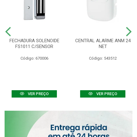
FECHADURA SOLENOIDE
CENTRAL ALARME ANM 24
FS1011 C/SENSOR
NET
Código: 670006
Código: 543512
VER PREÇO
VER PREÇO