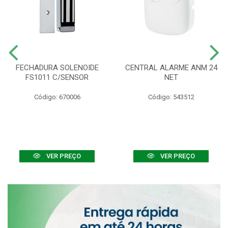
FECHADURA SOLENOIDE
CENTRAL ALARME ANM 24
FS1011 C/SENSOR
NET
Código: 670006
Código: 543512
VER PREÇO
VER PREÇO