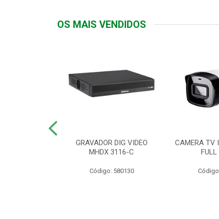
OS MAIS VENDIDOS
TTIV 600VA-
GRAVADOR DIG VIDEO
CAMERA TV I
20V
MHDX 3116-C
FULL
: 822200
Código: 580130
Código