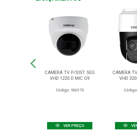
TV VHD 3520 D
CAMERA TV P/SIST. SEG
CAMERA TV 
 COLOR+
VHD 1220 D MIC G9
VHD 320
: 560108
Código: 560175
Código
R PREÇO
VER PREÇO
VE