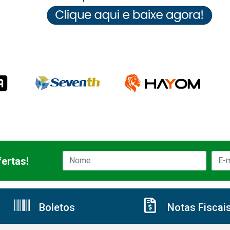
ertas!
Boletos
Notas Fiscai