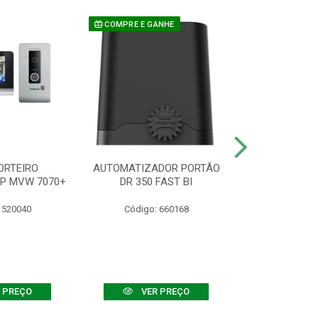
COMPRE E GANHE
ORTEIRO
AUTOMATIZADOR PORTÃO
SENSOR ATIVO
IP MVW 7070+
DR 350 FAST BI
 520040
Código: 660168
Código:
 PREÇO
VER PREÇO
VER