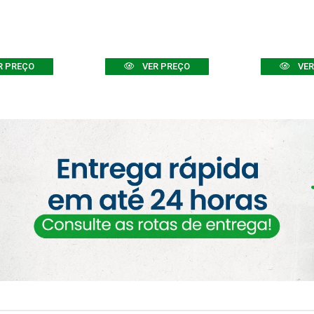
R PREÇO
VER PREÇO
VER