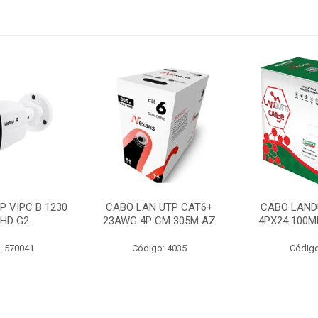
P VIPC B 1230
CABO LAN UTP CAT6+
CABO LAND
 HD G2
23AWG 4P CM 305M AZ
4PX24 100M
: 570041
Código: 4035
Código