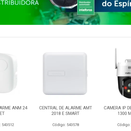
ARME ANM 24
CENTRAL DE ALARME AMT
CAMERA IP D
ET
2018 E SMART
1300 M
: 543512
Código: 543578
Código: