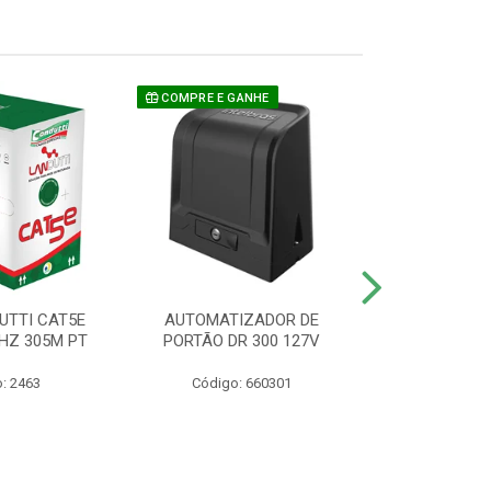
COMPRE E GANHE
UTTI CAT5E
AUTOMATIZADOR DE
CAMERA P/ S
HZ 305M PT
PORTÃO DR 300 127V
1220 BU
: 2463
Código: 660301
Código: