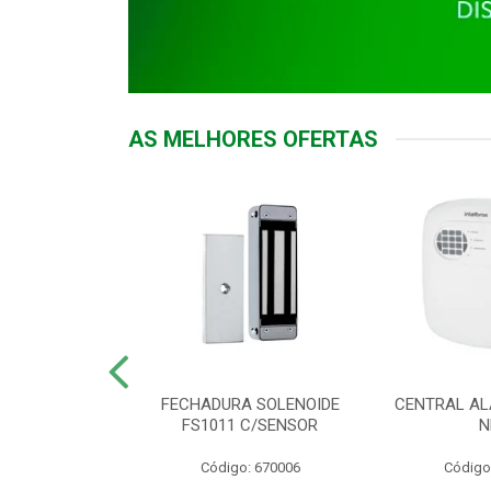
AS MELHORES OFERTAS
DOR ACESSO
FECHADURA SOLENOIDE
CENTRAL AL
 5531 MF EX
FS1011 C/SENSOR
N
: 900018
Código: 670006
Código