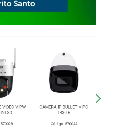
E VIDEO VIPW
CÂMERA IP BULLET VIPC
GRAVADOR 
INI SD
1430 B
MHDX 3
 570028
Código: 570044
Código: