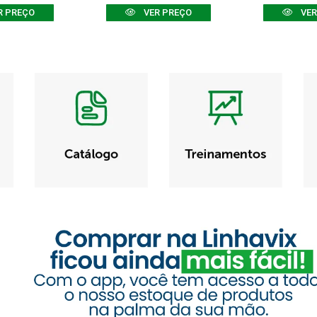
R PREÇO
VER PREÇO
VER