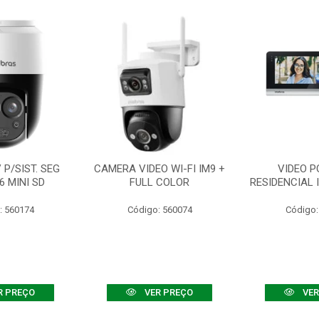
P/SIST. SEG
CAMERA VIDEO WI-FI IM9 +
VIDEO P
6 MINI SD
FULL COLOR
RESIDENCIAL 
: 560174
Código: 560074
Código:
R PREÇO
VER PREÇO
VER