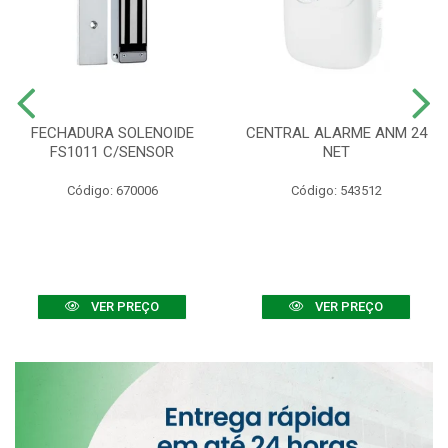
FECHADURA SOLENOIDE
CENTRAL ALARME ANM 24
FS1011 C/SENSOR
NET
Código: 670006
Código: 543512
VER PREÇO
VER PREÇO