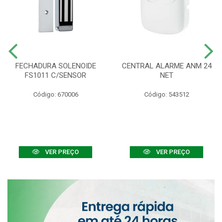
FECHADURA SOLENOIDE
CENTRAL ALARME ANM 24
FS1011 C/SENSOR
NET
Código: 670006
Código: 543512
VER PREÇO
VER PREÇO