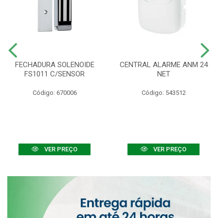
FECHADURA SOLENOIDE
CENTRAL ALARME ANM 24
FS1011 C/SENSOR
NET
Código: 670006
Código: 543512
VER PREÇO
VER PREÇO