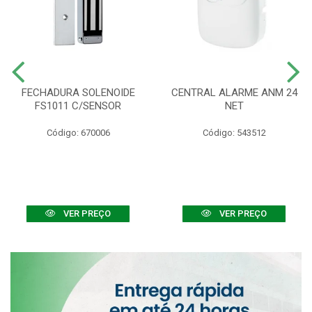
FECHADURA SOLENOIDE
CENTRAL ALARME ANM 24
FS1011 C/SENSOR
NET
Código: 670006
Código: 543512
VER PREÇO
VER PREÇO