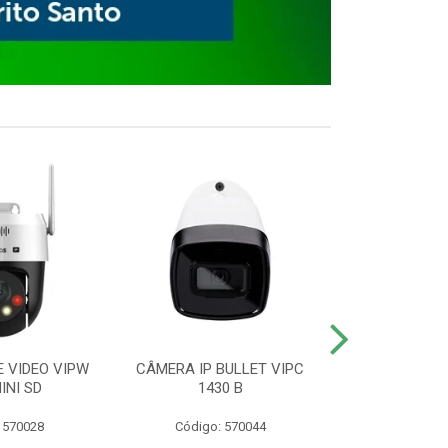
E VIDEO VIPW
CÂMERA IP BULLET VIPC
GRAVADOR 
INI SD
1430 B
MHDX 3
 570028
Código: 570044
Código: