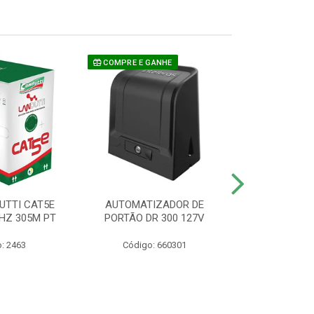
COMPRE E GANHE
UTTI CAT5E
AUTOMATIZADOR DE
CAMERA P/ S
HZ 305M PT
PORTÃO DR 300 127V
1220 BU
: 2463
Código: 660301
Código: