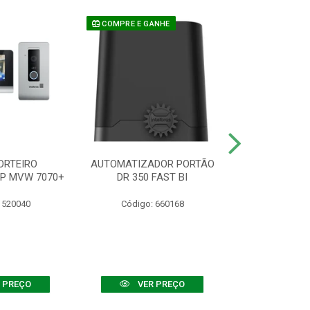
COMPRE E GANHE
ORTEIRO
AUTOMATIZADOR PORTÃO
SENSOR ATIVO
IP MVW 7070+
DR 350 FAST BI
 520040
Código: 660168
Código:
 PREÇO
VER PREÇO
VER