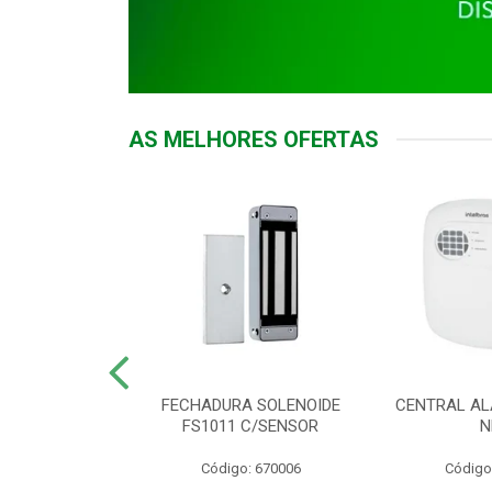
AS MELHORES OFERTAS
DOR ACESSO
FECHADURA SOLENOIDE
CENTRAL AL
 5531 MF EX
FS1011 C/SENSOR
N
: 900018
Código: 670006
Código