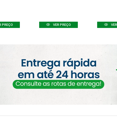
R PREÇO
VER PREÇO
VER