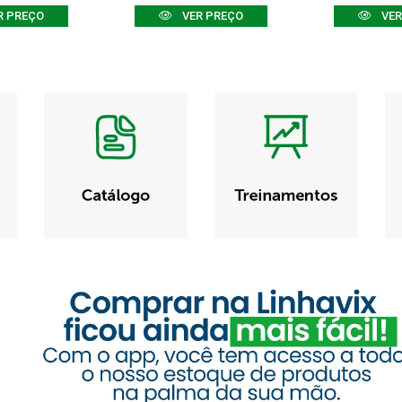
R PREÇO
VER PREÇO
VER