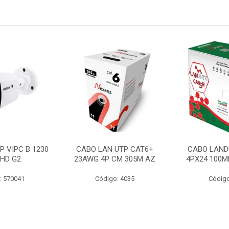
P VIPC B 1230
CABO LAN UTP CAT6+
CABO LAND
 HD G2
23AWG 4P CM 305M AZ
4PX24 100M
: 570041
Código: 4035
Código