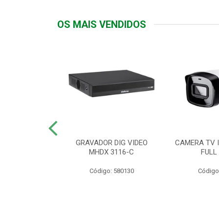
OS MAIS VENDIDOS
TTIV 600VA-
GRAVADOR DIG VIDEO
CAMERA TV I
20V
MHDX 3116-C
FULL
: 822200
Código: 580130
Código