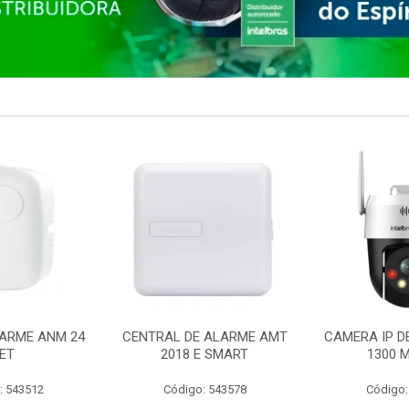
ARME ANM 24
CENTRAL DE ALARME AMT
CAMERA IP D
ET
2018 E SMART
1300 M
: 543512
Código: 543578
Código: