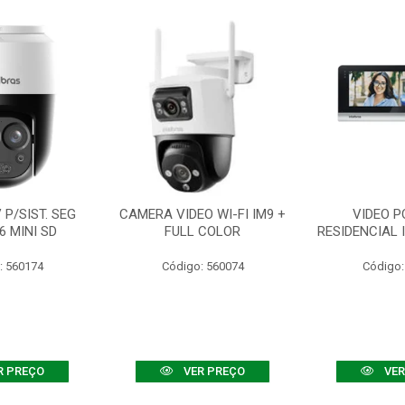
P/SIST. SEG
CAMERA VIDEO WI-FI IM9 +
VIDEO P
6 MINI SD
FULL COLOR
RESIDENCIAL 
: 560174
Código: 560074
Código:
R PREÇO
VER PREÇO
VER