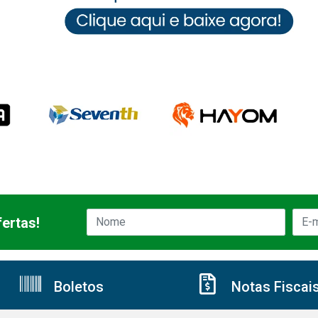
ertas!
Boletos
Notas Fiscai