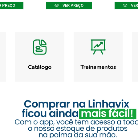
R PREÇO
VER PREÇO
VER