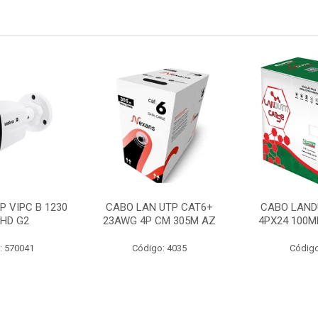
P VIPC B 1230
CABO LAN UTP CAT6+
CABO LAND
 HD G2
23AWG 4P CM 305M AZ
4PX24 100M
: 570041
Código: 4035
Código