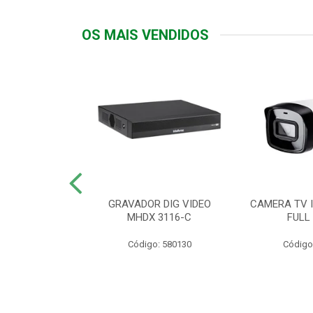
OS MAIS VENDIDOS
TTIV 600VA-
GRAVADOR DIG VIDEO
CAMERA TV I
20V
MHDX 3116-C
FULL
: 822200
Código: 580130
Código