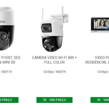
P/SIST. SEG
CAMERA VIDEO WI-FI IM9 +
VIDEO P
6 MINI SD
FULL COLOR
RESIDENCIAL 
: 560174
Código: 560074
Código:
R PREÇO
VER PREÇO
VER