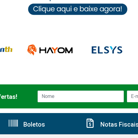
ertas!
Boletos
Notas Fiscai