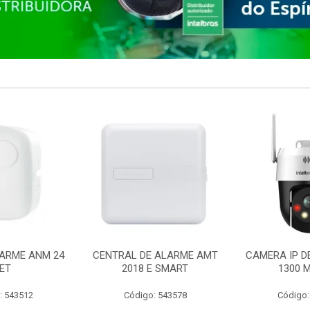
ARME ANM 24
CENTRAL DE ALARME AMT
CAMERA IP D
ET
2018 E SMART
1300 M
: 543512
Código: 543578
Código: