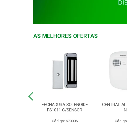
AS MELHORES OFERTAS
DOR ACESSO
FECHADURA SOLENOIDE
CENTRAL AL
 5531 MF EX
FS1011 C/SENSOR
N
: 900018
Código: 670006
Código