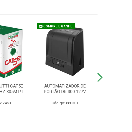
COMPRE E GANHE
UTTI CAT5E
AUTOMATIZADOR DE
CAMERA P/ S
HZ 305M PT
PORTÃO DR 300 127V
1220 BU
: 2463
Código: 660301
Código: