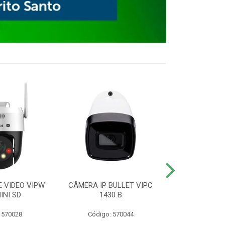
E VIDEO VIPW
CÂMERA IP BULLET VIPC
GRAVADOR 
INI SD
1430 B
MHDX 3
 570028
Código: 570044
Código: