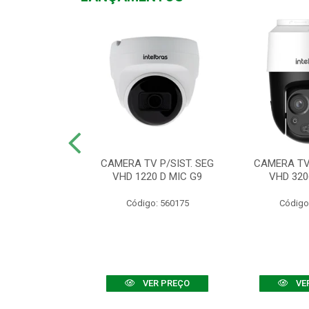
TV VHD 3520 D
CAMERA TV P/SIST. SEG
CAMERA TV 
 COLOR+
VHD 1220 D MIC G9
VHD 320
: 560108
Código: 560175
Código
R PREÇO
VER PREÇO
VE