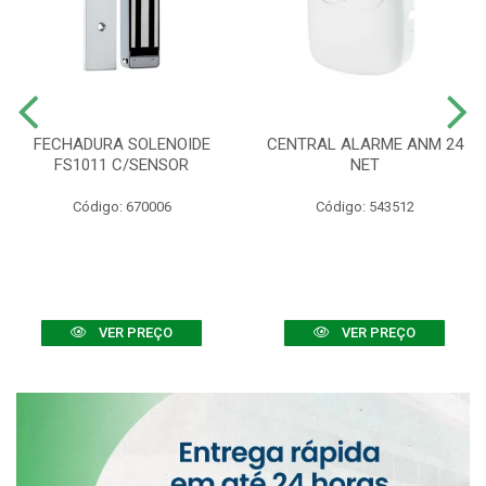
FECHADURA SOLENOIDE
CENTRAL ALARME ANM 24
FS1011 C/SENSOR
NET
Código: 670006
Código: 543512
VER PREÇO
VER PREÇO