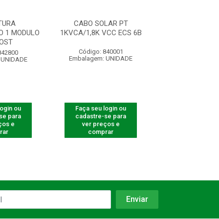
TURA
CABO SOLAR PT
CONECTOR FE
O 1 MODULO
1KVCA/1,8K VCC ECS 6B
6MM P/SIST F
OST
Código: 840001
Código: 840
842800
Embalagem: UNIDADE
Embalagem: U
 UNIDADE
login ou
Faça seu login ou
Faça seu log
se para
cadastre-se para
cadastre-se 
ços e
ver preços e
ver preços
rar
comprar
comprar