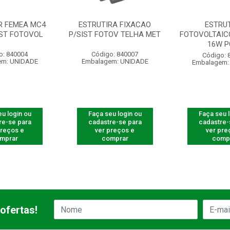
 FEMEA MC4
ESTRUTIRA FIXACAO
ESTRU
IST FOTOVOL
P/SIST FOTOV TELHA MET
FOTOVOLTAIC
16W P
o: 840004
Código: 840007
Código: 
em: UNIDADE
Embalagem: UNIDADE
Embalagem:
u login ou
Faça seu login ou
Faça seu 
re-se para
cadastre-se para
cadastre-
preços e
ver preços e
ver pre
mprar
comprar
comp
ofertas!