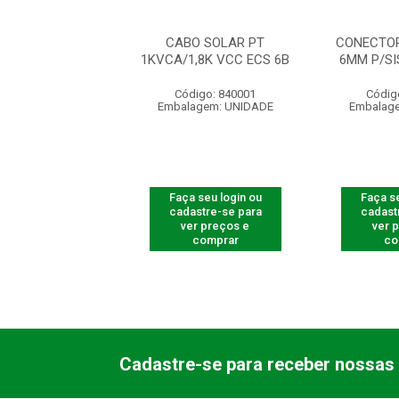
STRUTURA
CABO SOLAR PT
CONECTOR
TAICO 1 MODULO
1KVCA/1,8K VCC ECS 6B
6MM P/S
16W POST
Código: 840001
Códig
digo: 842800
Embalagem: UNIDADE
Embalag
agem: UNIDADE
 seu login ou
Faça seu login ou
Faça se
astre-se para
cadastre-se para
cadast
er preços e
ver preços e
ver 
comprar
comprar
co
Cadastre-se para receber nossas 