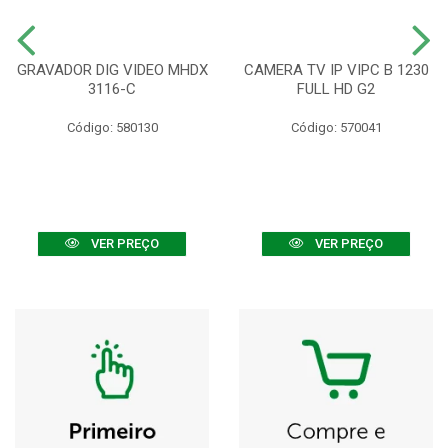
GRAVADOR DIG VIDEO MHDX
CAMERA TV IP VIPC B 1230
3116-C
FULL HD G2
Código: 580130
Código: 570041
VER PREÇO
VER PREÇO