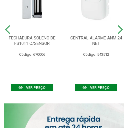
FECHADURA SOLENOIDE
CENTRAL ALARME ANM 24
FS1011 C/SENSOR
NET
Código: 670006
Código: 543512
VER PREÇO
VER PREÇO