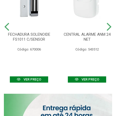
FECHADURA SOLENOIDE
CENTRAL ALARME ANM 24
FS1011 C/SENSOR
NET
Código: 670006
Código: 543512
VER PREÇO
VER PREÇO